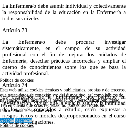
La Enfermera/o debe asumir individual y colectivamente
la responsabilidad de la educación en la Enfermería a
todos sus niveles.
Artículo 73
La Enfermera/o debe procurar investigar
sistemáticamente, en el campo de su actividad
profesional con el fin de mejorar los cuidados de
Enfermería, desechar prácticas incorrectas y ampliar el
cuerpo de conocimientos sobre los que se basa la
actividad profesional.
Política de cookies
Artículo 74
Esta web utiliza cookies técnicas y publicitarias, propias y de terceros,
que tratan datos de conexión y/o del dispositivo, así como hábitos de
Es obligación de la Enfermera/o que participe en
navegación para facilitarle la navegación y personalizar publicidad.
investigación, vigilar que la vida, la salud y la intimidad
Ten en cuenta que si las rechazas, no podrás usar todas las
de los seres sometidos a estudio, estén expuestas a
funcionalidades del sitio web.
riesgos físicos o morales desproporcionados en el curso
Aceptar
Rechazar
de estas investigaciones.
Política de cookies